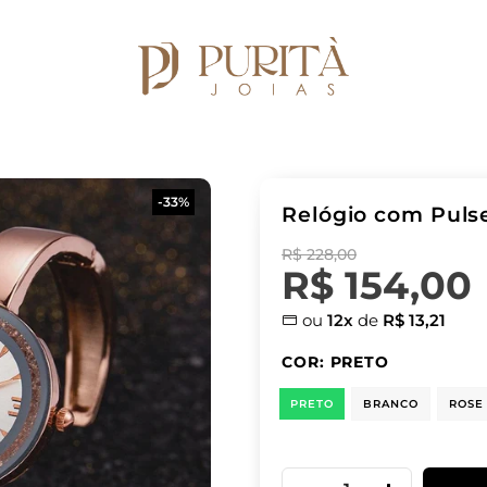
-33%
Relógio com Pulse
R$ 228,00
R$ 154,00
ou
12x
de
R$ 13,21
COR:
PRETO
PRETO
BRANCO
ROSE