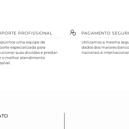
UPORTE PROFISSIONAL
PAGAMENTO SEGUR
ssuímos uma equipe de
Utilizamos a mesma seg
porte especializada para
dados dos maiores banco
lucionar suas dúvidas e prestar-
nacionais e internacionais
e o melhor atendimento
ssível.
ATO