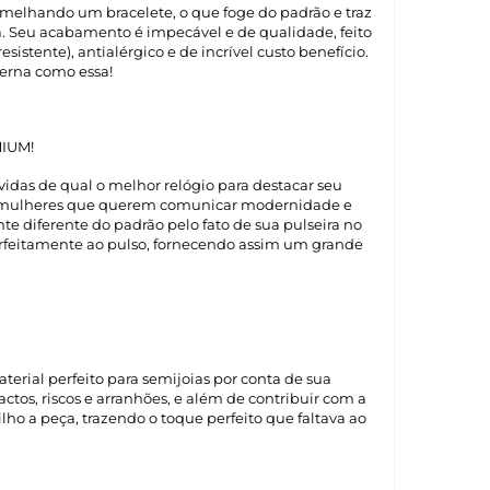
semelhando um bracelete, o que foge do padrão e traz
a. Seu acabamento é impecável e de qualidade, feito
sistente), antialérgico e de incrível custo benefício.
rna como essa!
IUM!
vidas de qual o melhor relógio para destacar seu
 as mulheres que querem comunicar modernidade e
nte diferente do padrão pelo fato de sua pulseira no
perfeitamente ao pulso, fornecendo assim um grande
terial perfeito para semijoias por conta de sua
ctos, riscos e arranhões, e além de contribuir com a
ho a peça, trazendo o toque perfeito que faltava ao