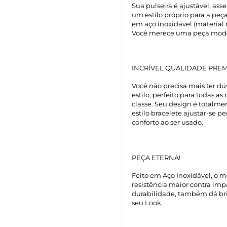
Sua pulseira é ajustável, as
um estilo próprio para a peç
em aço inoxidável (material re
Você merece uma peça mode
INCRÍVEL QUALIDADE PREM
Você não precisa mais ter dú
estilo, perfeito para todas
classe. Seu design é totalme
estilo bracelete ajustar-se 
conforto ao ser usado.
PEÇA ETERNA!
Feito em Aço Inoxidável, o ma
resistência maior contra impa
durabilidade, também dá bril
seu Look.