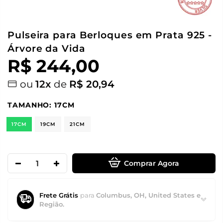
Pulseira para Berloques em Prata 925 -
Árvore da Vida
R$ 244,00
ou
12x
de
R$ 20,94
TAMANHO:
17CM
17CM
19CM
21CM
Comprar Agora
Frete Grátis
para
Columbus, OH, United States e
Região.