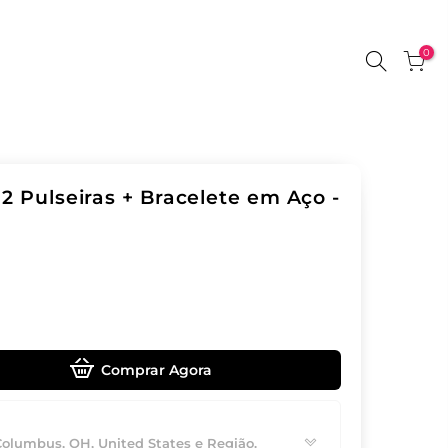
0
2 Pulseiras + Bracelete em Aço -
Comprar Agora
Columbus, OH, United States e Região.