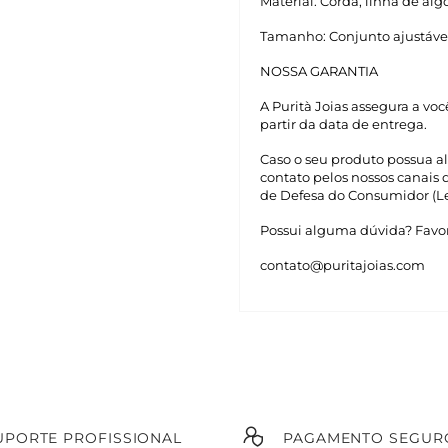
Material: Corda, linha de al
Tamanho: Conjunto ajustável
NOSSA GARANTIA
A Purità Joias assegura a vo
partir da data de entrega.
Caso o seu produto possua a
contato pelos nossos canais
de Defesa do Consumidor (Le
Possui alguma dúvida? Favor
contato@puritajoias.com
UPORTE PROFISSIONAL
PAGAMENTO SEGUR