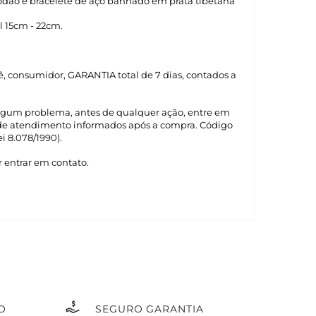
godão e bracelete de aço banhado em prata tibetana
 15cm - 22cm.
cê, consumidor, GARANTIA total de 7 dias, contados a
lgum problema, antes de qualquer ação, entre em
 de atendimento informados após a compra. Código
i 8.078/1990).
 entrar em contato.
O
SEGURO GARANTIA