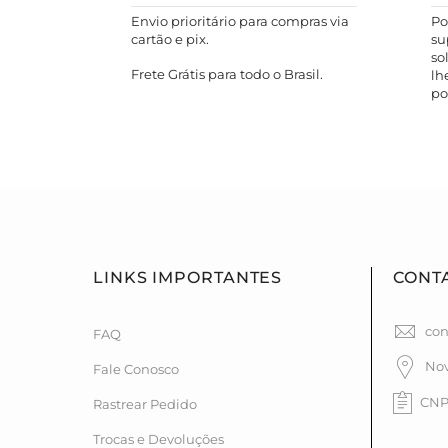
Envio prioritário para compras via
Po
cartão e pix.
su
so
Frete Grátis para todo o Brasil.
lh
po
LINKS IMPORTANTES
CONT
con
FAQ
Nov
Fale Conosco
CNPJ
Rastrear Pedido
Trocas e Devoluções