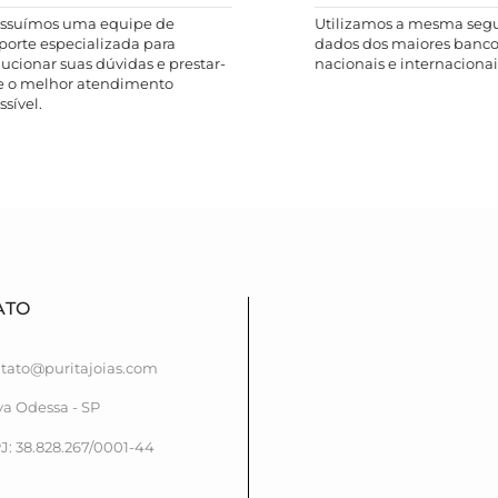
ssuímos uma equipe de
Utilizamos a mesma seg
porte especializada para
dados dos maiores banco
lucionar suas dúvidas e prestar-
nacionais e internacionais
e o melhor atendimento
ssível.
ATO
tato@puritajoias.com
a Odessa - SP
: 38.828.267/0001-44