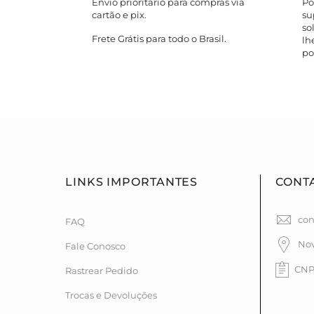
Envio prioritário para compras via
Po
cartão e pix.
su
so
Frete Grátis para todo o Brasil.
lh
po
LINKS IMPORTANTES
CONT
con
FAQ
Nov
Fale Conosco
CNPJ
Rastrear Pedido
Trocas e Devoluções