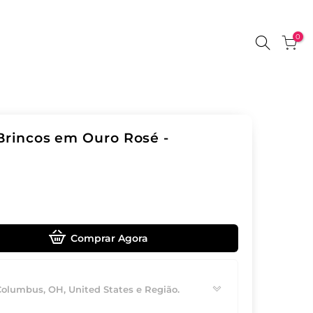
0
Brincos em Ouro Rosé -
Comprar Agora
Columbus, OH, United States e Região.