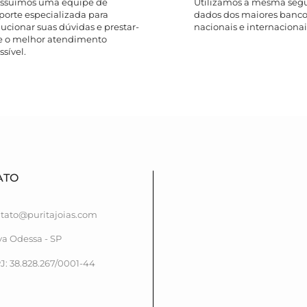
ssuímos uma equipe de
Utilizamos a mesma seg
porte especializada para
dados dos maiores banco
lucionar suas dúvidas e prestar-
nacionais e internacionais
e o melhor atendimento
ssível.
ATO
tato@puritajoias.com
a Odessa - SP
: 38.828.267/0001-44