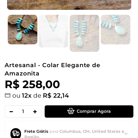
Artesanal - Colar Elegante de
Amazonita
R$ 258,00
ou
12x
de
R$ 22,14
Comprar Agora
Frete Grátis
para
Columbus, OH, United States e
Região.